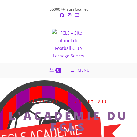
550007@laurafoot.net
0
MENU
U6/U7, U8/U9, U11 ET U13
L'ACADÉMIE DU
FCLS