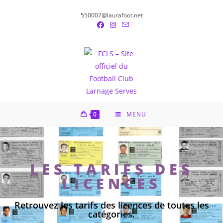
550007@laurafoot.net
0
MENU
LES TARIFS DES
LICENCES
Retrouvez les tarifs des licences de toutes les
catégories.