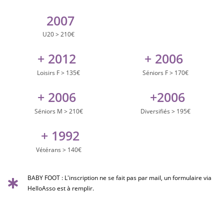
2007
U20 > 210€
+ 
2012
+ 
2006
Loisirs F > 135€
Séniors F > 170€
+ 
2006
 +
2006
Séniors M > 210€
Diversifiés > 195€
 + 
1992
Vétérans > 140€
BABY FOOT : L'inscription ne se fait pas par mail, un formulaire via
HelloAsso est à remplir.