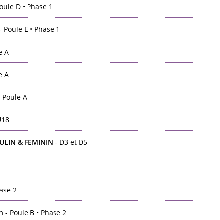
oule D • Phase 1
- Poule E • Phase 1
e A
e A
• Poule A
U18
ULIN & FEMININ
- D3 et D5
ase 2
n
- Poule B • Phase 2