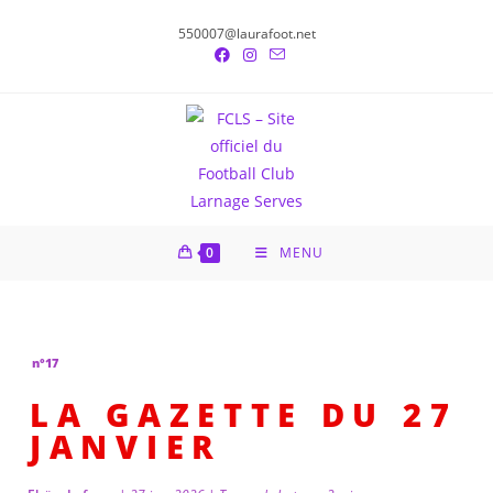
550007@laurafoot.net
0
MENU
n°17
LA GAZETTE DU 27
JANVIER