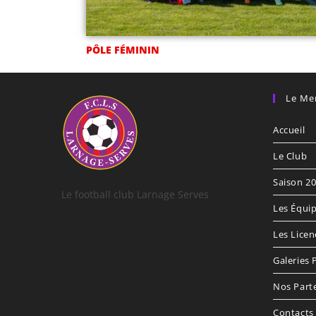
PÔLE FÉMININ
Le Me
Accueil
Le Club
Saison 2
Le football club Larnage Serves
Les Équi
Les Licen
Galeries
Nos Part
Contacts 