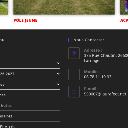
PÔLE JEUNE
AC
nu
Nous Contacter
Adresse :
375 Rue Chautin, 2660
Larnage
Mobile :
026-2027
06 78 11 19 93
pes
E-mail :
550007@laurafoot.net
ces
 Photos
enaires
Et Accès